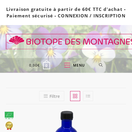
Skip
Livraison gratuite à partir de 60€ TTC d'achat
-
to
Paiement sécurisé
-
CONNEXION / INSCRIPTION
content
0,00
€
MENU
0
Filtre