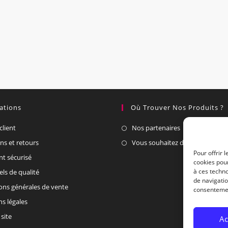
ations
Où Trouver Nos Produits ?
client
Nos partenaires
ons et retours
Vous souhaitez devenir un part
Pour offrir 
t sécurisé
cookies pour
à ces techn
els de qualité
de navigatio
ons générales de vente
consentement
s légales
site
Ac