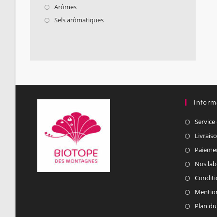
Arômes
Sels arômatiques
Inform
Service 
Livrais
Paiemen
Nos lab
Conditi
Mention
Plan du 