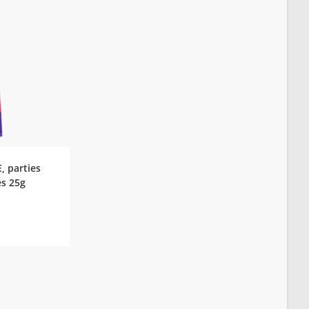
NIER
 parties
es 25g