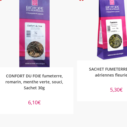
AJOUTER AU PA
SACHET FUMETERRE,
AJOUTER AU PANIER
aériennes fleuri
CONFORT DU FOIE fumeterre,
romarin, menthe verte, souci,
Sachet 30g
5,30
€
6,10
€