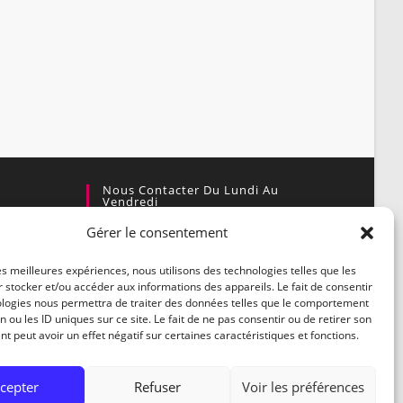
Nous Contacter Du Lundi Au
Vendredi
Gérer le consentement
Par courrier :
enaire
Village Actif, 30460 Soudorgues
les meilleures expériences, nous utilisons des technologies telles que les
 stocker et/ou accéder aux informations des appareils. Le fait de consentir
Par téléphone :
ologies nous permettra de traiter des données telles que le comportement
04.66.85.44.59
n ou les ID uniques sur ce site. Le fait de ne pas consentir ou de retirer son
 peut avoir un effet négatif sur certaines caractéristiques et fonctions.
Par E-mail :
contact@biotopedesmontagnes.fr
cepter
Refuser
Voir les préférences