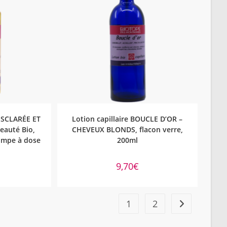
NIER
AJOUTER AU PANIER
 SCLARÉE ET
Lotion capillaire BOUCLE D’OR –
eauté Bio,
CHEVEUX BLONDS, flacon verre,
pompe à dose
200ml
9,70
€
1
2