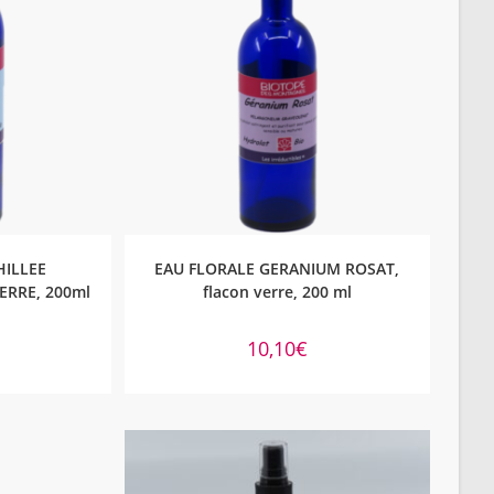
NIER
AJOUTER AU PANIER
HILLEE
EAU FLORALE GERANIUM ROSAT,
VERRE, 200ml
flacon verre, 200 ml
10,10
€