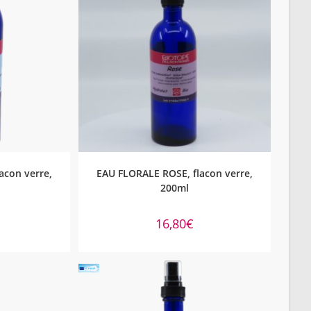
NIER
AJOUTER AU PANIER
acon verre,
EAU FLORALE ROSE, flacon verre,
200ml
16,80
€