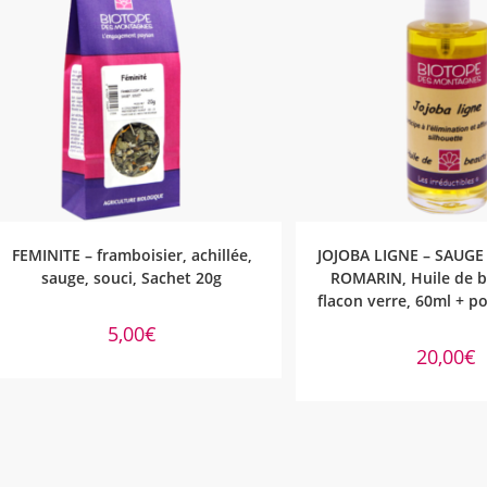
AJOUTER AU PANIER
AJOUTER AU PA
FEMINITE – framboisier, achillée,
JOJOBA LIGNE – SAUGE
sauge, souci, Sachet 20g
ROMARIN, Huile de b
flacon verre, 60ml + 
5,00
€
20,00
€