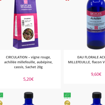
AJOUTER AU PANIER
AJOUTER AU PA
CIRCULATION – vigne rouge,
EAU FLORALE AC
achillée millefeuille, aubépine,
MILLEFEUILLE, flacon 
cassis, Sachet 20g
9,60
€
5,20
€