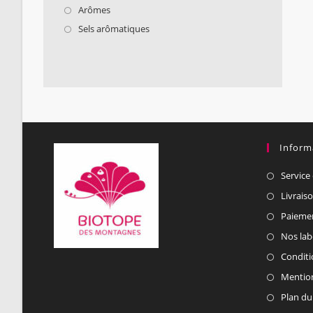
Arômes
Sels arômatiques
Inform
Service 
Livrais
Paiemen
Nos lab
Conditi
Mention
Plan du 