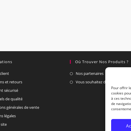
ations
Où Trouver Nos Produits ?
client
Nos partenaires
ons et retours
Vous souhaitez devenir un part
Pour offrir 
t sécurisé
cookies pour
à ces techn
els de qualité
de navigatio
ons générales de vente
consentement
s légales
site
Ac