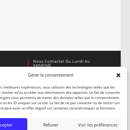
Nous Contacter Du Lundi Au
Vendredi
Gérer le consentement
Par courrier :
enaire
Village Actif, 30460 Soudorgues
les meilleures expériences, nous utilisons des technologies telles que les
 stocker et/ou accéder aux informations des appareils. Le fait de consentir
Par téléphone :
ologies nous permettra de traiter des données telles que le comportement
04.66.85.44.59
n ou les ID uniques sur ce site. Le fait de ne pas consentir ou de retirer son
 peut avoir un effet négatif sur certaines caractéristiques et fonctions.
Par E-mail :
contact@biotopedesmontagnes.fr
cepter
Refuser
Voir les préférences