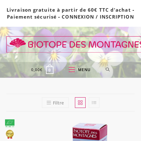
Skip
Livraison gratuite à partir de 60€ TTC d'achat
-
to
Paiement sécurisé
-
CONNEXION / INSCRIPTION
content
0,00
€
MENU
0
Filtre