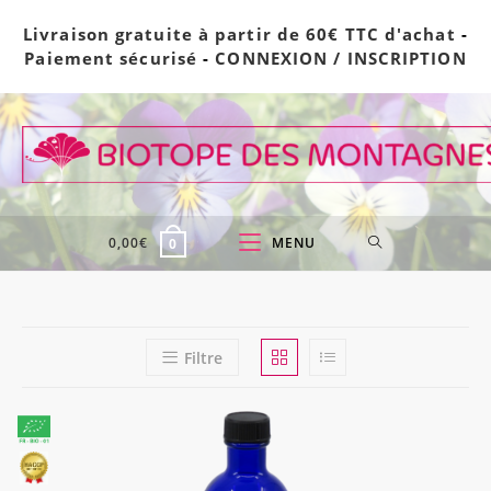
Skip
Livraison gratuite à partir de 60€ TTC d'achat
-
to
Paiement sécurisé
-
CONNEXION / INSCRIPTION
content
0,00
€
MENU
0
Filtre