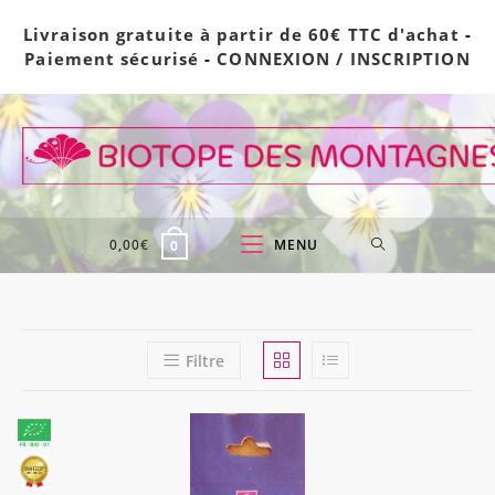
Skip
Livraison gratuite à partir de 60€ TTC d'achat
-
to
Paiement sécurisé
-
CONNEXION / INSCRIPTION
content
0,00
€
MENU
0
Filtre