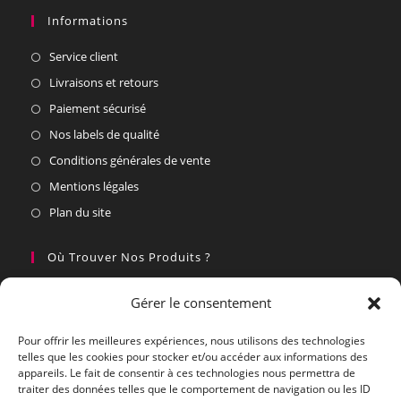
Informations
Service client
Livraisons et retours
Paiement sécurisé
Nos labels de qualité
Conditions générales de vente
Mentions légales
Plan du site
Où Trouver Nos Produits ?
Nos partenaires
Gérer le consentement
Vous souhaitez devenir un partenaire
Pour offrir les meilleures expériences, nous utilisons des technologies
telles que les cookies pour stocker et/ou accéder aux informations des
Nous Contacter Du Lundi Au Vendredi
appareils. Le fait de consentir à ces technologies nous permettra de
traiter des données telles que le comportement de navigation ou les ID
Par courrier :