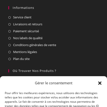
Informations
Service client
Livraisons et retours
Paiement sécurisé
Nos labels de qualité
Conditions générales de vente
Mentions légales
Plan du site
Où Trouver Nos Produits ?
Nos partenaires
Gérer le consentement
Vous souhaitez devenir un partenaire
Pour offrir les meilleures expériences, nous utilisons des technologies
telles que les cookies pour stocker et/ou accéder aux informations des
Nous Contacter Du Lundi Au Vendredi
appareils. Le fait de consentir à ces technologies nous permettra de
traiter des données telles que le comportement de navigation ou les ID