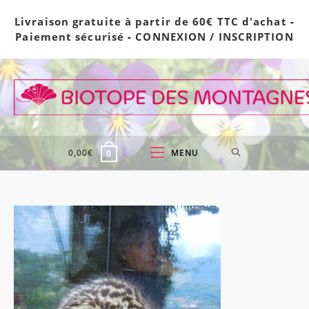
Skip
Livraison gratuite à partir de 60€ TTC d'achat
-
to
Paiement sécurisé
-
CONNEXION / INSCRIPTION
content
0,00
€
MENU
0