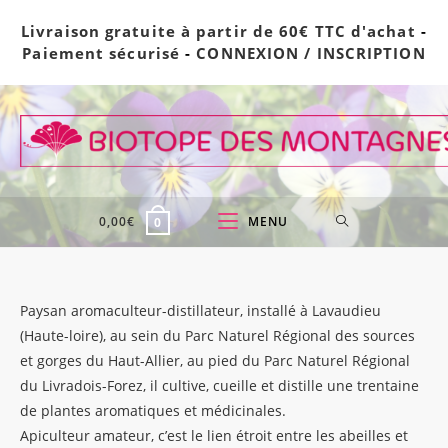
Skip
Livraison gratuite à partir de 60€ TTC d'achat
-
to
Paiement sécurisé
-
CONNEXION / INSCRIPTION
content
0,00
€
MENU
0
Paysan aromaculteur-distillateur, installé à Lavaudieu
(Haute-loire), au sein du Parc Naturel Régional des sources
et gorges du Haut-Allier, au pied du Parc Naturel Régional
du Livradois-Forez, il cultive, cueille et distille une trentaine
de plantes aromatiques et médicinales.
Apiculteur amateur, c’est le lien étroit entre les abeilles et