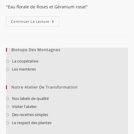
publication :
la
"Eau florale de Roses et Géranium rosat"
publication :
« Prendre
Continuer La Lecture
Soin
De
Sa
Peau
Après
Soleil »
Biotope Des Montagnes
La coopérative
Les membres
Notre Atelier De Transformation
Nos labels de qualité
Visiter l'atelier
Des recettes simples
Le respect des plantes