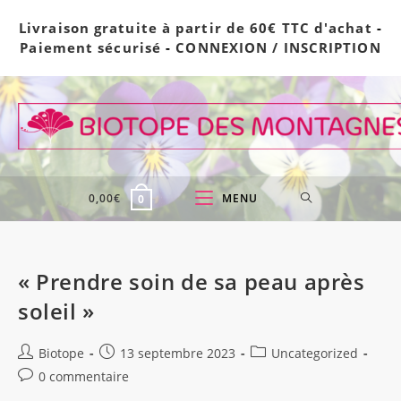
Skip
Livraison gratuite à partir de 60€ TTC d'achat
-
to
Paiement sécurisé
-
CONNEXION / INSCRIPTION
content
0,00
€
MENU
0
« Prendre soin de sa peau après
soleil »
Auteur/autrice
Publication
Post
Biotope
13 septembre 2023
Uncategorized
de
publiée :
category:
Commentaires
0 commentaire
la
de