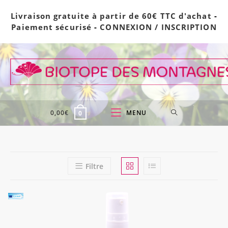
Skip
Livraison gratuite à partir de 60€ TTC d'achat
-
to
Paiement sécurisé
-
CONNEXION / INSCRIPTION
content
0,00
€
MENU
0
Filtre