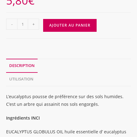
5,80
€
quantité
-
+
AJOUTER AU PANIER
de
EUCALYPTUS
huile
essentielle
5ml
DESCRIPTION
UTILISATION
L’eucalyptus pousse de préférence sur des sols humides.
C’est un arbre qui assainit nos sols engorgés.
Ingrédients INCI
EUCALYPTUS GLOBULUS OIL huile essentielle d’ eucalyptus