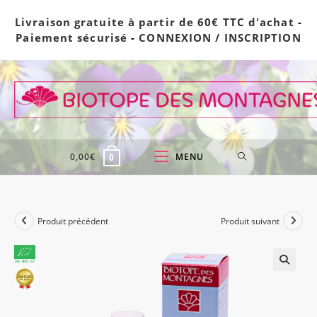
Skip
Livraison gratuite à partir de 60€ TTC d'achat
-
to
Paiement sécurisé
-
CONNEXION / INSCRIPTION
content
0,00
€
MENU
0
Produit précédent
Produit suivant