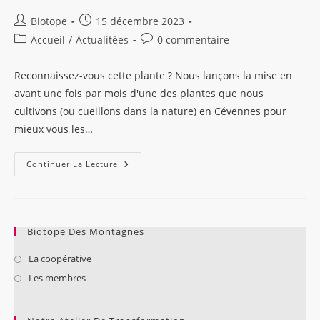
Auteur/autrice
Publication
Biotope
15 décembre 2023
de
publiée :
Post
Commentaires
Accueil
/
Actualitées
0 commentaire
la
category:
de
publication :
la
Reconnaissez-vous cette plante ? Nous lançons la mise en
publication :
avant une fois par mois d'une des plantes que nous
cultivons (ou cueillons dans la nature) en Cévennes pour
mieux vous les…
LES
Continuer La Lecture
BIO’TEMPS
:
HIVER
Biotope Des Montagnes
La coopérative
Les membres