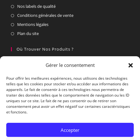
Nos labels de qualité
Conditions générales de vente
Mentions légales
Plan du site
Où Trouver Nos Produits ?
Nos partenaires
Gérer le consentement
Vous souhaitez devenir un partenaire
Pour offrir les meilleures expériences, nous utilisons des technologies
telles que les cookies pour stocker et/ou accéder aux informations des
Nous Contacter Du Lundi Au Vendredi
appareils. Le fait de consentir à ces technologies nous permettra de
traiter des données telles que le comportement de navigation ou les ID
Par courrier :
uniques sur ce site. Le fait de ne pas consentir ou de retirer son
Village Actif, 30460 Soudorgues
consentement peut avoir un effet négatif sur certaines caractéristiques
et fonctions.
Par téléphone :
04.66.85.44.59
Accepter
Par E-mail :