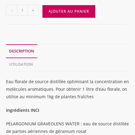
quantité
-
+
AJOUTER AU PANIER
de
EAU
FLORALE
GERANIUM
ROSAT,
DESCRIPTION
flacon
verre,
UTILISATION
200ml
Eau florale de source distillée optimisant la concentration en
molécules aromatiques. Pour obtenir 1 litre d’eau florale, on
utilise au minimum 1kg de plantes fraîches
Ingrédients INCI
PELARGONIUM GRAVEOLENS WATER : eau de source distillée
de parties aériennes de géranium rosat