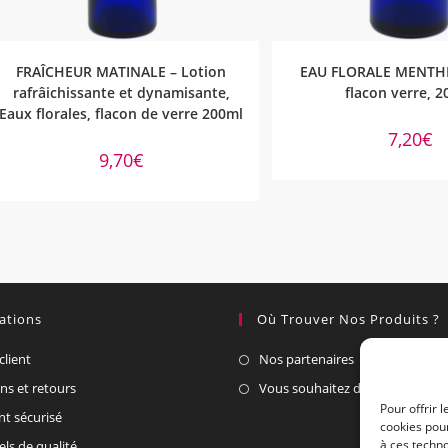
AJOUTER AU PANIER
AJOUTER AU PA
FRAÎCHEUR MATINALE – Lotion
EAU FLORALE MENTHE
rafrâichissante et dynamisante,
flacon verre, 
Eaux florales, flacon de verre 200ml
7,20
€
9,70
€
ations
Où Trouver Nos Produits ?
client
Nos partenaires
ons et retours
Vous souhaitez devenir un part
Pour offrir 
t sécurisé
cookies pour
à ces techn
els de qualité