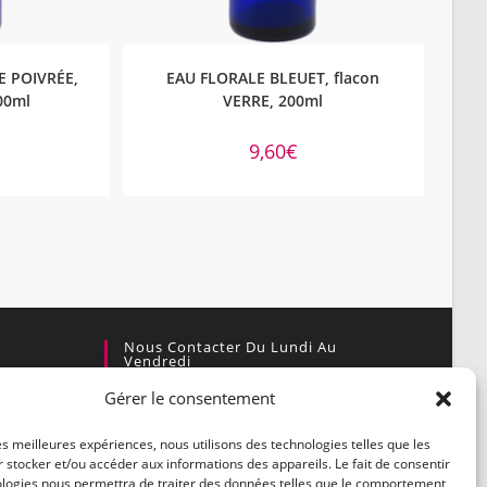
NIER
AJOUTER AU PANIER
 POIVRÉE,
EAU FLORALE BLEUET, flacon
200ml
VERRE, 200ml
9,60
€
Nous Contacter Du Lundi Au
Vendredi
Gérer le consentement
Par courrier :
enaire
Village Actif, 30460 Soudorgues
les meilleures expériences, nous utilisons des technologies telles que les
 stocker et/ou accéder aux informations des appareils. Le fait de consentir
Par téléphone :
ologies nous permettra de traiter des données telles que le comportement