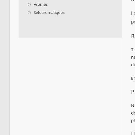
Arômes
Sels arômatiques
L
p
R
To
n
d
E
P
N
d
p
L