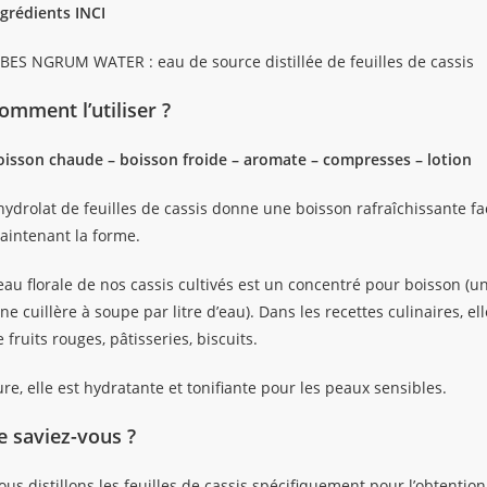
ngrédients INCI
IBES NGRUM WATER : eau de source distillée de feuilles de cassis
omment l’utiliser ?
oisson chaude – boisson froide – aromate – compresses – lotion
hydrolat de feuilles de cassis donne une boisson rafraîchissante faci
aintenant la forme.
eau florale de nos cassis cultivés est un concentré pour boisson (un
ne cuillère à soupe par litre d’eau). Dans les recettes culinaires, 
 fruits rouges, pâtisseries, biscuits.
re, elle est hydratante et tonifiante pour les peaux sensibles.
e saviez-vous ?
us distillons les feuilles de cassis spécifiquement pour l’obtention 