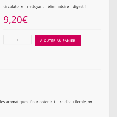
circulatoire – nettoyant – éliminatoire – digestif
9,20
€
quantité
-
+
AJOUTER AU PANIER
de
EAU
FLORALE
CASSIS,
flacon
VERRE,
200ml
es aromatiques. Pour obtenir 1 litre d’eau florale, on