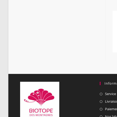
Inform
Service 
Livrais
Paiemen
Nos lab