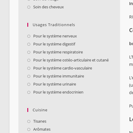
I
Soin des cheveux
R
Usages Traditionnels
C
Pour le système nerveux
b
Pour le système digestif
Pour le système respiratoire
L’
Pour le système ostéo-articulaire et cutané
m
Pour le système cardio-vasculaire
Pour le système immunitaire
L’
Pour le système urinaire
(u
Pour le système endocrinien
de
Pu
Cuisine
L
Tisanes
Arômates
No