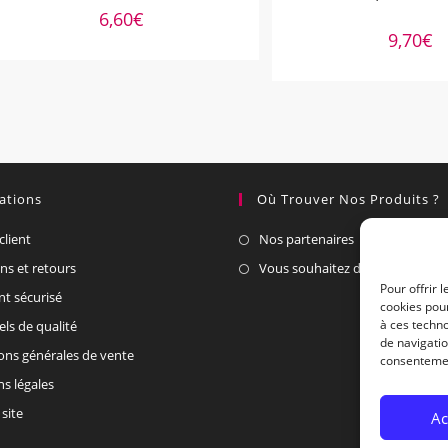
6,60
€
9,70
€
ations
Où Trouver Nos Produits ?
client
Nos partenaires
ons et retours
Vous souhaitez devenir un part
Pour offrir 
t sécurisé
cookies pour
à ces techn
els de qualité
de navigatio
ons générales de vente
consentement
s légales
site
Ac