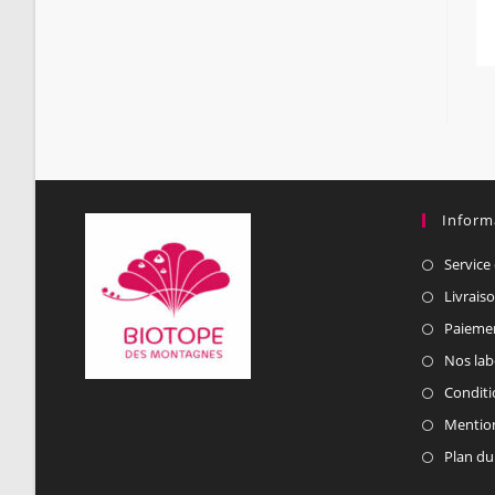
Inform
Service 
Livrais
Paiemen
Nos lab
Conditi
Mention
Plan du 