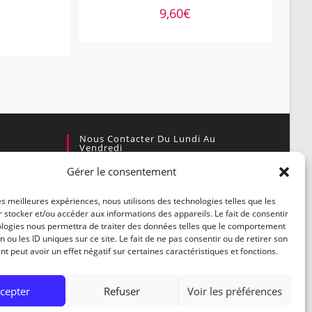
9,60
€
Nous Contacter Du Lundi Au
Vendredi
Gérer le consentement
Par courrier :
enaire
Village Actif, 30460 Soudorgues
les meilleures expériences, nous utilisons des technologies telles que les
 stocker et/ou accéder aux informations des appareils. Le fait de consentir
Par téléphone :
ologies nous permettra de traiter des données telles que le comportement
04.66.85.44.59
n ou les ID uniques sur ce site. Le fait de ne pas consentir ou de retirer son
 peut avoir un effet négatif sur certaines caractéristiques et fonctions.
Par E-mail :
contact@biotopedesmontagnes.fr
cepter
Refuser
Voir les préférences