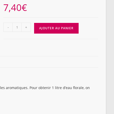
7,40
€
quantité
-
+
AJOUTER AU PANIER
de
EAU
FLORALE
ROMARIN,
flacon
VERRE,
200ml
es aromatiques. Pour obtenir 1 litre d’eau florale, on