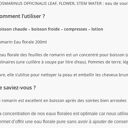
OSMARINUS OFFICINALIS LEAF, FLOWER, STEM WATER : eau de source
omment l’utiliser ?
oisson chaude – boisson froide – compresses – lotion
omarin Eau florale 200ml
eau florale des feuilles de romarin est un concentré pour boisson (u
linaires (une cuillère à soupe par litre d’eau). Pommes de terre, l
re, elle s’utilise pour nettoyer la peau et embellir les cheveux brun
e saviez-vous ?
e romarin est excellent en boisson après des soirées bien arrosées 
a concentration de nos eaux florales est optimale car nous utilis
ermet d’offrir une eau florale pure sans avoir à ajouter de conse