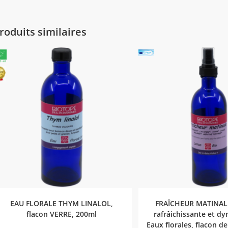
roduits similaires
AJOUTER AU PANIER
AJOUTER AU PA
EAU FLORALE THYM LINALOL,
FRAÎCHEUR MATINALE
flacon VERRE, 200ml
rafrâichissante et d
Eaux florales, flacon d