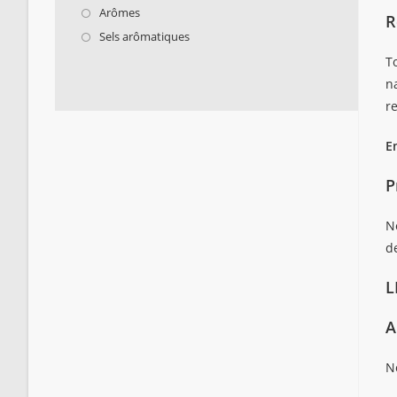
Arômes
R
Sels arômatiques
To
n
r
E
P
N
d
L
A
No