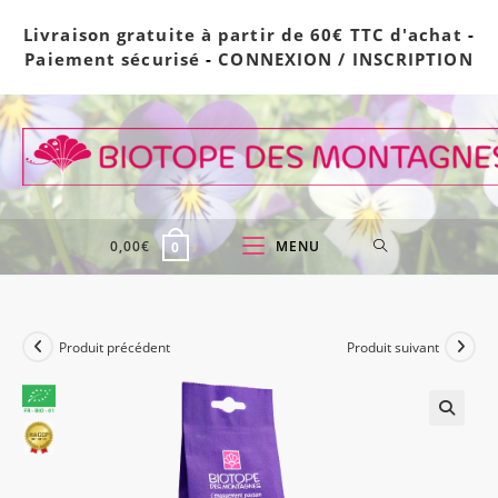
Skip
Livraison gratuite à partir de 60€ TTC d'achat
-
to
Paiement sécurisé
-
CONNEXION / INSCRIPTION
content
0,00
€
MENU
0
Produit précédent
Produit suivant