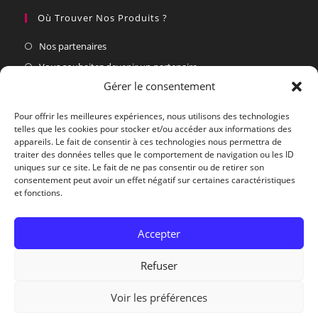
Où Trouver Nos Produits ?
Nos partenaires
Vous souhaitez devenir un partenaire
Gérer le consentement
Nous Contacter Du Lundi Au Vendredi
Pour offrir les meilleures expériences, nous utilisons des technologies
telles que les cookies pour stocker et/ou accéder aux informations des
Par courrier :
appareils. Le fait de consentir à ces technologies nous permettra de
Village Actif, 30460 Soudorgues
traiter des données telles que le comportement de navigation ou les ID
uniques sur ce site. Le fait de ne pas consentir ou de retirer son
Par téléphone :
consentement peut avoir un effet négatif sur certaines caractéristiques
04.66.85.44.59
et fonctions.
Par E-mail :
Accepter
contact@biotopedesmontagnes.fr
Refuser
Voir les préférences
Copyright © 2026 - Biotope des Montagnes - Concocté avec
par
jube