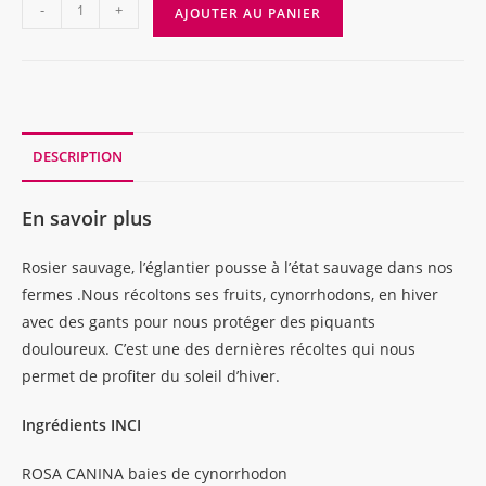
quantité
-
+
AJOUTER AU PANIER
de
SACHET
CYNORHODON,
baies
120g
DESCRIPTION
En savoir plus
Rosier sauvage, l’églantier pousse à l’état sauvage dans nos
fermes .Nous récoltons ses fruits, cynorrhodons, en hiver
avec des gants pour nous protéger des piquants
douloureux. C’est une des dernières récoltes qui nous
permet de profiter du soleil d’hiver.
Ingrédients INCI
ROSA CANINA baies de cynorrhodon