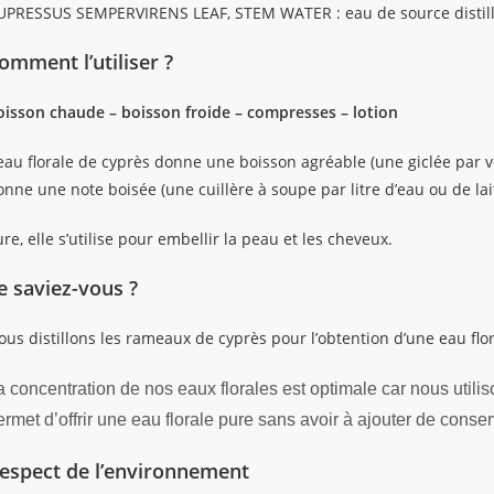
UPRESSUS SEMPERVIRENS LEAF, STEM WATER : eau de source distil
omment l’utiliser ?
oisson chaude – boisson froide – compresses – lotion
eau florale de cyprès donne une boisson agréable (une giclée par ver
onne une note boisée (une cuillère à soupe par litre d’eau ou de l
re, elle s’utilise pour embellir la peau et les cheveux.
e saviez-vous ?
us distillons les rameaux de cyprès pour l’obtention d’une eau flor
a concentration de nos eaux florales est optimale car nous utilis
ermet d’offrir une eau florale pure sans avoir à ajouter de conse
espect de l’environnement