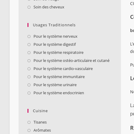
C
Soin des cheveux
C
Usages Traditionnels
b
Pour le système nerveux
L’
Pour le système digestif
d
Pour le système respiratoire
Pour le système ostéo-articulaire et cutané
Pu
Pour le système cardio-vasculaire
Pour le système immunitaire
L
Pour le système urinaire
No
Pour le système endocrinien
L
Cuisine
p
Tisanes
R
Arômates