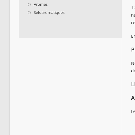
Arômes
To
Sels arômatiques
n
r
E
P
N
d
L
A
Le