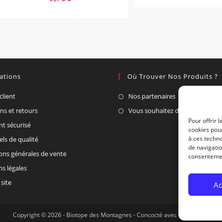
ations
Où Trouver Nos Produits ?
client
Nos partenaires
ons et retours
Vous souhaitez devenir un part
Pour offrir 
t sécurisé
cookies pour
à ces techn
els de qualité
de navigatio
ons générales de vente
consentement
s légales
site
Ac
Copyright © 2026 - Biotope des Montagnes - Concocté avec
par
jube