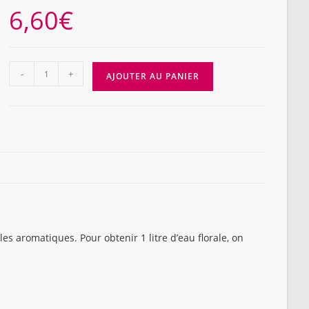
6,60
€
quantité
-
+
AJOUTER AU PANIER
de
EAU
FLORALE
CYPRES,
flacon
VERRE,
200ml
es aromatiques. Pour obtenir 1 litre d’eau florale, on