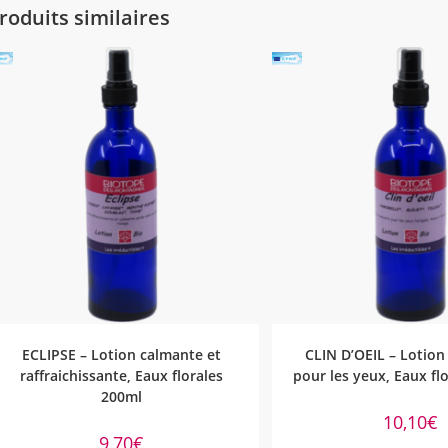
roduits similaires
AJOUTER AU PANIER
AJOUTER AU PA
ECLIPSE – Lotion calmante et
CLIN D’OEIL – Lotion
raffraichissante, Eaux florales
pour les yeux, Eaux fl
200ml
10,10
€
9,70
€