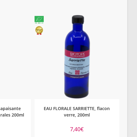
NIER
AJOUTER AU PANIER
 apaisante
EAU FLORALE SARRIETTE, flacon
orales 200ml
verre, 200ml
7,40
€