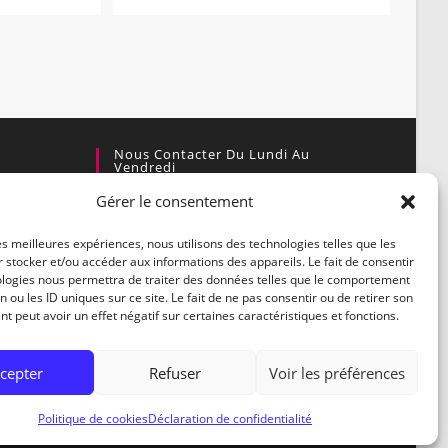
Nous Contacter Du Lundi Au
Vendredi
Gérer le consentement
Par courrier :
enaire
Village Actif, 30460 Soudorgues
les meilleures expériences, nous utilisons des technologies telles que les
 stocker et/ou accéder aux informations des appareils. Le fait de consentir
Par téléphone :
ologies nous permettra de traiter des données telles que le comportement
04.66.85.44.59
n ou les ID uniques sur ce site. Le fait de ne pas consentir ou de retirer son
 peut avoir un effet négatif sur certaines caractéristiques et fonctions.
Par E-mail :
contact@biotopedesmontagnes.fr
cepter
Refuser
Voir les préférences
Politique de cookies
Déclaration de confidentialité