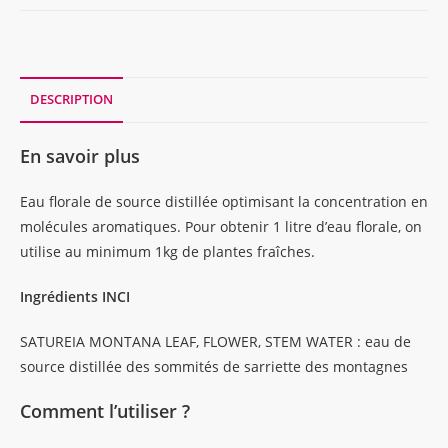
EAU
FLORALE
SARRIETTE,
flacon
DESCRIPTION
verre,
200ml
En savoir plus
Eau florale de source distillée optimisant la concentration en
molécules aromatiques. Pour obtenir 1 litre d’eau florale, on
utilise au minimum 1kg de plantes fraîches.
Ingrédients INCI
SATUREIA MONTANA LEAF, FLOWER, STEM WATER : eau de
source distillée des sommités de sarriette des montagnes
Comment l’utiliser ?