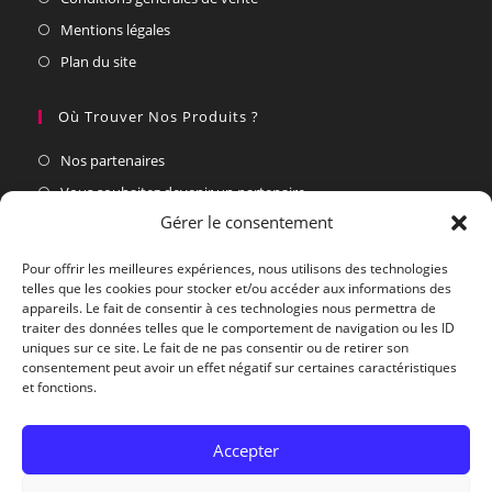
Mentions légales
Plan du site
Où Trouver Nos Produits ?
Nos partenaires
Vous souhaitez devenir un partenaire
Gérer le consentement
Nous Contacter Du Lundi Au Vendredi
Pour offrir les meilleures expériences, nous utilisons des technologies
telles que les cookies pour stocker et/ou accéder aux informations des
Par courrier :
appareils. Le fait de consentir à ces technologies nous permettra de
Village Actif, 30460 Soudorgues
traiter des données telles que le comportement de navigation ou les ID
uniques sur ce site. Le fait de ne pas consentir ou de retirer son
Par téléphone :
consentement peut avoir un effet négatif sur certaines caractéristiques
04.66.85.44.59
et fonctions.
Par E-mail :
Accepter
contact@biotopedesmontagnes.fr