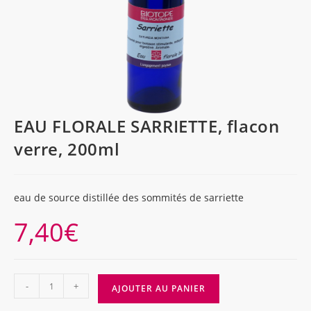
EAU FLORALE SARRIETTE, flacon
verre, 200ml
eau de source distillée des sommités de sarriette
7,40
€
quantité
-
+
AJOUTER AU PANIER
de