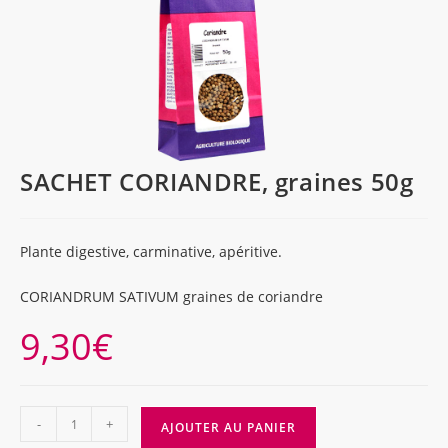
SACHET CORIANDRE, graines 50g
Plante digestive, carminative, apéritive.
CORIANDRUM SATIVUM graines de coriandre
9,30
€
quantité
-
+
AJOUTER AU PANIER
de