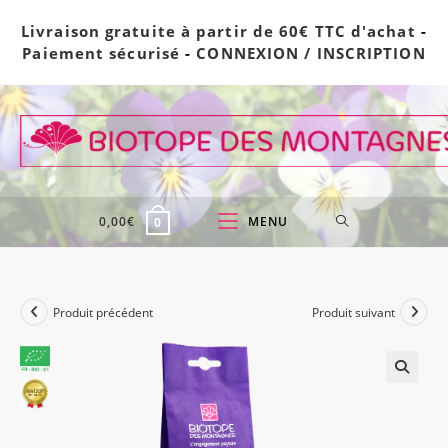
Skip
Livraison gratuite à partir de 60€ TTC d'achat
-
to
Paiement sécurisé
-
CONNEXION / INSCRIPTION
content
0,00
€
MENU
0
Produit précédent
Produit suivant