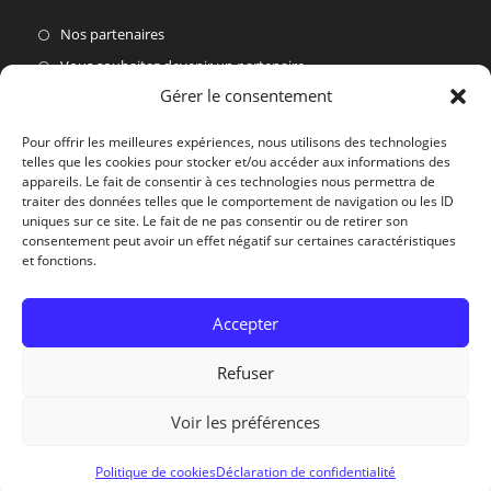
Nos partenaires
Vous souhaitez devenir un partenaire
Gérer le consentement
Nous Contacter Du Lundi Au Vendredi
Pour offrir les meilleures expériences, nous utilisons des technologies
telles que les cookies pour stocker et/ou accéder aux informations des
Par courrier :
appareils. Le fait de consentir à ces technologies nous permettra de
Village Actif, 30460 Soudorgues
traiter des données telles que le comportement de navigation ou les ID
uniques sur ce site. Le fait de ne pas consentir ou de retirer son
Par téléphone :
consentement peut avoir un effet négatif sur certaines caractéristiques
04.66.85.44.59
et fonctions.
Par E-mail :
Accepter
contact@biotopedesmontagnes.fr
Refuser
Voir les préférences
Copyright © 2026 - Biotope des Montagnes - Concocté avec
par
jube
Politique de cookies
Déclaration de confidentialité