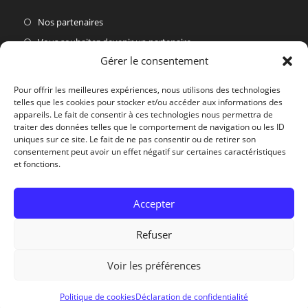
Nos partenaires
Vous souhaitez devenir un partenaire
Gérer le consentement
Nous Contacter Du Lundi Au Vendredi
Pour offrir les meilleures expériences, nous utilisons des technologies
telles que les cookies pour stocker et/ou accéder aux informations des
Par courrier :
appareils. Le fait de consentir à ces technologies nous permettra de
Village Actif, 30460 Soudorgues
traiter des données telles que le comportement de navigation ou les ID
uniques sur ce site. Le fait de ne pas consentir ou de retirer son
Par téléphone :
consentement peut avoir un effet négatif sur certaines caractéristiques
04.66.85.44.59
et fonctions.
Par E-mail :
Accepter
contact@biotopedesmontagnes.fr
Refuser
Voir les préférences
Copyright © 2026 - Biotope des Montagnes - Concocté avec
par
jube
Politique de cookies
Déclaration de confidentialité